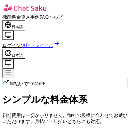
機能
料金
導入事例
FAQ
ヘルプ
日本語
ログイン
無料トライアル
日本語
年払いで20%OFF
シンプルな
料金体系
初期費用は一切かかりません。御社の規模に合わせてお選び
いただけます。月払い・年払いどちらにも対応。