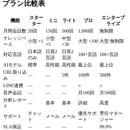
プラン比較表
スター
エンタープ
機能
ミニ
ライト
プロ
ター
ライズ
月間会話数
20回
150回
500回
1,000回
無制限
ナレッジベ
小型
中型
小型 ×1
大型 ×100
大型 無制限
ース
×5
×30
日本語
日英2
日英2
対応言語
100+言語
100+言語
のみ
言語
言語
AIモデル
標準
高性能
高性能
最上位
最上位
URL取り込
5件
100件
500件
—
—
み
LINE連携
—
—
—
○
○
音声会話
—
—
—
月100回
月500回
分析レポー
基本
基本
詳細
高度
—
ト
チャッ
優先サポ
専任マネー
サポート
メール
メール
ト
ート
ジャー
SLA保証
—
—
—
—
99.9%