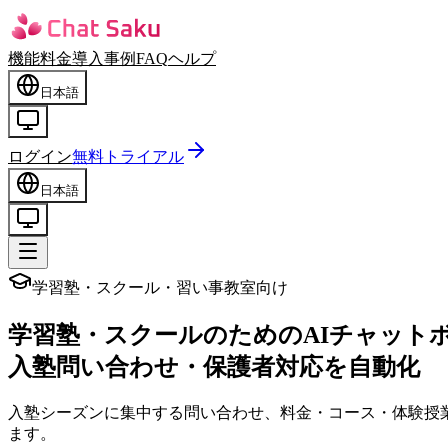
機能
料金
導入事例
FAQ
ヘルプ
日本語
ログイン
無料トライアル
日本語
学習塾・スクール・習い事教室向け
学習塾・スクールのための
AIチャット
入塾問い合わせ・保護者対応を自動化
入塾シーズンに集中する問い合わせ、料金・コース・体験授
ます。