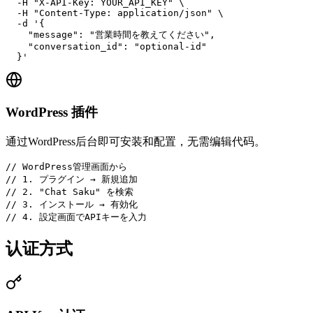
  -H "X-API-Key: YOUR_API_KEY" \

  -H "Content-Type: application/json" \

  -d '{

    "message": "営業時間を教えてください",

    "conversation_id": "optional-id"

  }'
WordPress 插件
通过WordPress后台即可安装和配置，无需编辑代码。
// WordPress管理画面から

// 1. プラグイン → 新規追加

// 2. "Chat Saku" を検索

// 3. インストール → 有効化

// 4. 設定画面でAPIキーを入力
认证方式